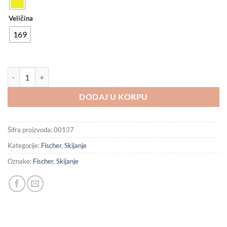
Veličina
169
Skin transalp 82 (CARB) Fischer količina
DODAJ U KORPU
Šifra proizvoda:
00137
Kategorije:
Fischer
,
Skijanje
Oznake:
Fischer
,
Skijanje