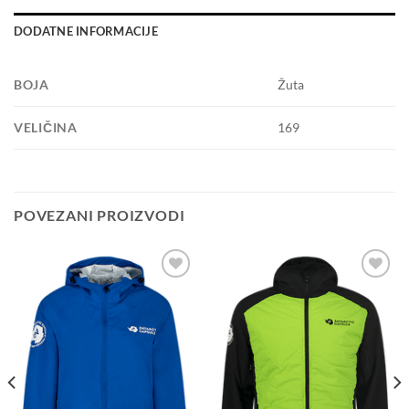
DODATNE INFORMACIJE
BOJA
Žuta
VELIČINA
169
POVEZANI PROIZVODI
Add to
Add to
wishlist
wishlist