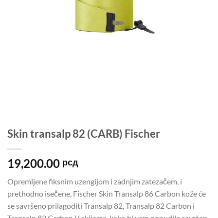
Skin transalp 82 (CARB) Fischer
19,200.00
рсд
Opremljene fiksnim uzengijom i zadnjim zatezačem, i
prethodno isečene, Fischer Skin Transalp 86 Carbon kože će
se savršeno prilagoditi Transalp 82, Transalp 82 Carbon i
Transalp 82 Carbon V skijama, kako bi vam ponudile savršen