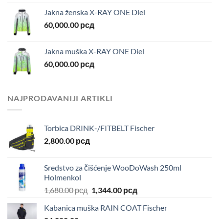
Jakna ženska X-RAY ONE Diel
60,000.00
рсд
Jakna muška X-RAY ONE Diel
60,000.00
рсд
NAJPRODAVANIJI ARTIKLI
Torbica DRINK-/FITBELT Fischer
2,800.00
рсд
Sredstvo za čišćenje WooDoWash 250ml
Holmenkol
1,680.00
рсд
1,344.00
рсд
Kabanica muška RAIN COAT Fischer