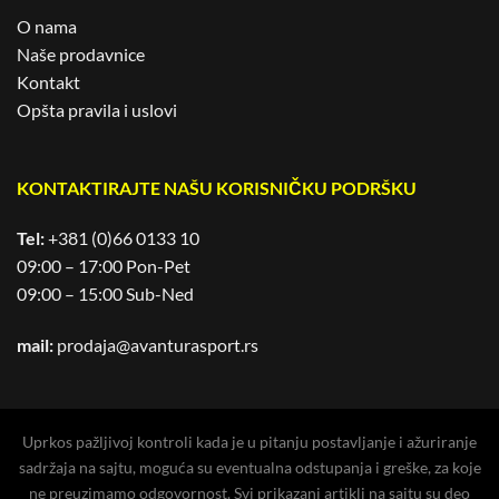
O nama
Naše prodavnice
Kontakt
Opšta pravila i uslovi
KONTAKTIRAJTE NAŠU KORISNIČKU PODRŠKU
Tel:
+381 (0)66 0133 10
09:00 – 17:00 Pon-Pet
09:00 – 15:00 Sub-Ned
mail:
prodaja@avanturasport.rs
Uprkos pažljivoj kontroli kada je u pitanju postavljanje i ažuriranje
sadržaja na sajtu, moguća su eventualna odstupanja i greške, za koje
ne preuzimamo odgovornost. Svi prikazani artikli na sajtu su deo