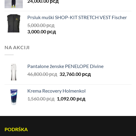
24,000.00
рсд
Prsluk muški SHOP-KIT STRETCH VEST Fischer
5,000.00
рсд
3,000.00
рсд
NA AKCIJI
Pantalone ženske PENELOPE Divine
Originalna
Trenutna
46,800.00
рсд
32,760.00
рсд
cena
cena
je
je:
Krema Recovery Holmenkol
bila:
32,760.00 рсд.
Originalna
Trenutna
1,560.00
рсд
1,092.00
рсд
46,800.00 рсд.
cena
cena
je
je:
bila:
1,092.00 рсд.
1,560.00 рсд.
PODRŠKA