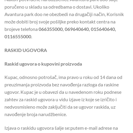
poručeno u skladu sa odredbama o dostavi. Ukoliko
Avantura park doo ne obezbedi na drugačiji način, Korisnik
može dobiti broj svoje pošiljke preko kontakt centra na
brojeve telefona
066355000, 069640640, 015640640,
0116555000
.
RASKID UGOVORA
Raskid ugovora o kupovini proizvoda
Kupac, odnosno potrošač, ima pravo u roku od 14 dana od
preuzimanja proizvoda bez navođenja razloga da raskine
ugovor. Kupac je u obavezi da u navedenom roku podnese
zahtev za raskid ugovora u vidu izjave iz koje se izričito i
nedvosmisleno može zaključiti da se ugovor raskida, uz
navođenje broja narudžbenice.
Izjava o raskidu ugovora šalje se:putem e-mail adrese na