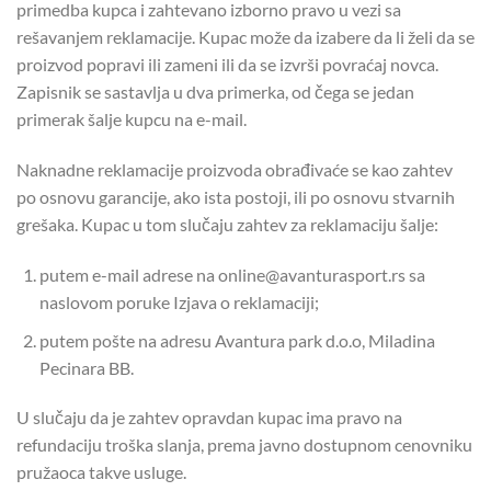
primedba kupca i zahtevano izborno pravo u vezi sa
rešavanjem reklamacije. Kupac može da izabere da li želi da se
proizvod popravi ili zameni ili da se izvrši povraćaj novca.
Zapisnik se sastavlja u dva primerka, od čega se jedan
primerak šalje kupcu na e-mail.
Naknadne reklamacije proizvoda obrađivaće se kao zahtev
po osnovu garancije, ako ista postoji, ili po osnovu stvarnih
grešaka. Kupac u tom slučaju zahtev za reklamaciju šalje:
putem e-mail adrese na online@avanturasport.rs sa
naslovom poruke Izjava o reklamaciji;
putem pošte na adresu Avantura park d.o.o, Miladina
Pecinara BB.
U slučaju da je zahtev opravdan kupac ima pravo na
refundaciju troška slanja, prema javno dostupnom cenovniku
pružaoca takve usluge.