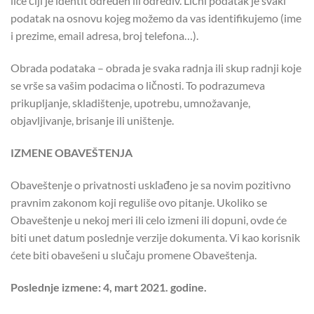
lice čiji je identit određen ili odrediv. Lični podatak je svaki
podatak na osnovu kojeg možemo da vas identifikujemo (ime
i prezime, email adresa, broj telefona…).
Obrada podataka – obrada je svaka radnja ili skup radnji koje
se vrše sa vašim podacima o ličnosti. To podrazumeva
prikupljanje, skladištenje, upotrebu, umnožavanje,
objavljivanje, brisanje ili uništenje.
IZMENE OBAVEŠTENJA
Obaveštenje o privatnosti usklađeno je sa novim pozitivno
pravnim zakonom koji reguliše ovo pitanje. Ukoliko se
Obaveštenje u nekoj meri ili celo izmeni ili dopuni, ovde će
biti unet datum poslednje verzije dokumenta. Vi kao korisnik
ćete biti obavešeni u slučaju promene Obaveštenja.
Poslednje izmene: 4, mart 2021. godine.