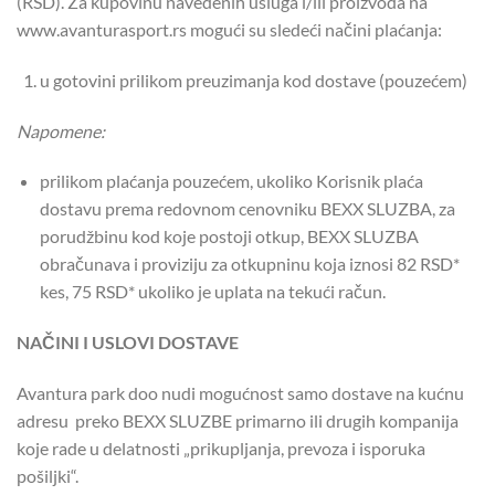
(RSD). Za kupovinu navedenih usluga i/ili proizvoda na
www.avanturasport.rs mogući su sledeći načini plaćanja:
u gotovini prilikom preuzimanja kod dostave (pouzećem)
Napomene:
prilikom plaćanja pouzećem, ukoliko Korisnik plaća
dostavu prema redovnom cenovniku BEXX SLUZBA, za
porudžbinu kod koje postoji otkup, BEXX SLUZBA
obračunava i proviziju za otkupninu koja iznosi 82 RSD*
kes, 75 RSD* ukoliko je uplata na tekući račun.
NAČINI I USLOVI DOSTAVE
Avantura park doo nudi mogućnost samo dostave na kućnu
adresu preko BEXX SLUZBE primarno ili drugih kompanija
koje rade u delatnosti „prikupljanja, prevoza i isporuka
pošiljki“.