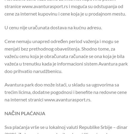
stranice www.avanturasport.rs i moguća su odstupanja od
cene za internet kupovinu i cene koja je u prodajnom mestu.
U cenu nije uračunata dostava na kućnu adresu.
Cene nemaju unapred određen period važenja i mogu se
menjati bez prethodnog obaveštenja. Shodno tome, za
važeću cenu koja je obračunata računaće se ona koja je bila
važeća u trenutku kada je informacioni sistem Avantura park
doo prihvatio narudžbenicu.
Avantura park doo može istaći, u skladu sa ugovorima sa
trećim licima, dodatne pogodnosi i benefite na redovne cene
na internet stranici www.avanturasport.rs.
NAČIN PLAĆANJA
Sva plaćanja vrše se u lokalnoj valuti Republike Srbije – dinar