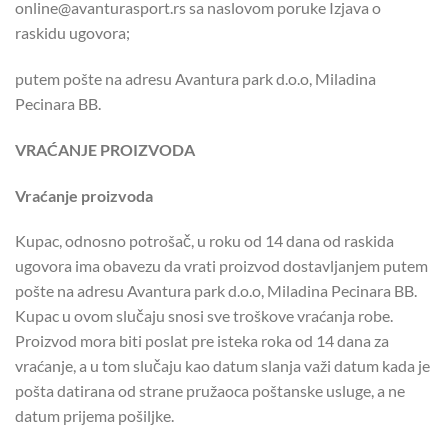
online@avanturasport.rs sa naslovom poruke Izjava o
raskidu ugovora;
putem pošte na adresu Avantura park d.o.o, Miladina
Pecinara BB.
VRAĆANJE PROIZVODA
Vraćanje proizvoda
Kupac, odnosno potrošač, u roku od 14 dana od raskida
ugovora ima obavezu da vrati proizvod dostavljanjem putem
pošte na adresu Avantura park d.o.o, Miladina Pecinara BB.
Kupac u ovom slučaju snosi sve troškove vraćanja robe.
Proizvod mora biti poslat pre isteka roka od 14 dana za
vraćanje, a u tom slučaju kao datum slanja važi datum kada je
pošta datirana od strane pružaoca poštanske usluge, a ne
datum prijema pošiljke.