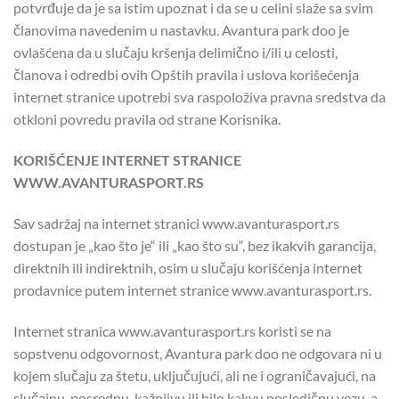
potvrđuje da je sa istim upoznat i da se u celini slaže sa svim
članovima navedenim u nastavku. Avantura park doo je
ovlašćena da u slučaju kršenja delimično i/ili u celosti,
članova i odredbi ovih Opštih pravila i uslova korišećenja
internet stranice upotrebi sva raspoloživa pravna sredstva da
otkloni povredu pravila od strane Korisnika.
KORIŠĆENJE INTERNET STRANICE
WWW.AVANTURASPORT.RS
Sav sadržaj na internet stranici www.avanturasport.rs
dostupan je „kao što je“ ili „kao što su“, bez ikakvih garancija,
direktnih ili indirektnih, osim u slučaju korišćenja internet
prodavnice putem internet stranice www.avanturasport.rs.
Internet stranica www.avanturasport.rs koristi se na
sopstvenu odgovornost, Avantura park doo ne odgovara ni u
kojem slučaju za štetu, uključujući, ali ne i ograničavajući, na
slučajnu, posrednu, kažnjivu ili bilo kakvu posledičnu vezu, a