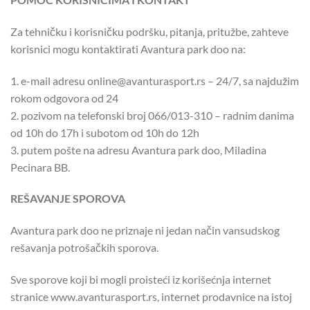
Za tehničku i korisničku podršku, pitanja, pritužbe, zahteve
korisnici mogu kontaktirati Avantura park doo na:
1. e-mail adresu online@avanturasport.rs – 24/7, sa najdužim
rokom odgovora od 24
2. pozivom na telefonski broj 066/013-310 – radnim danima
od 10h do 17h i subotom od 10h do 12h
3. putem pošte na adresu Avantura park doo, Miladina
Pecinara BB.
REŠAVANJE SPOROVA
Avantura park doo ne priznaje ni jedan način vansudskog
rešavanja potrošačkih sporova.
Sve sporove koji bi mogli proisteći iz korišećnja internet
stranice www.avanturasport.rs, internet prodavnice na istoj