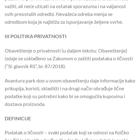
važiti, ali neće uticati na ostatak sporazuma i na valjanost
svih preostalih odredbi. Nevažeća odreba menja se
odredbom koja je najbliža za ispunjavanje željene svrhe.
III POLITIKA PRIVATNOSTI
Obaveštenje o privatnosti (u daljem tekstu: Obaveštenje)
izdaje se usklađeno sa Zakonom o zaštiti podataka o ličnosti
(“Sl. glasnik RS”, br. 87/2018).
Avantura park doo u ovom obaveštenju daje informacije kako
prikuplja, koristi, skladišti i na drugi način obrađuje lične
podatke koji su potrebni kako bi se omogućila kupovina i
dostava proizvoda.
DEFINICIJE
Podatak o ličnosti – svaki podatak koji se odnosi na fizičko