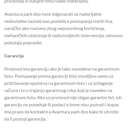
proizvoda ili slanjem foto/video materijala).
Avantura park doo neće odgovarati za materijalne
nedostatke nastale kao posledica postupanja trećih lica,
naročito ako nastanu zbog nepravnilnog korišćenja,
mehaničkih oštećenja ili nedozvoljenih intervencija, odnosno
pokušaja popravke.
Garancija
Proizvod ima garanciju ako je tako navedeno na garantnom
listu. Postupanje prema garanciji biće izvodljivo samo uz
pridržavanje uputstva na garantnom listu i uz prilaganje
računa i to u trajanju garantnog roka, koji je naveden na
garantnom listu. Ako uz proizvod nije stigao garantni list, isti
garanciju ne poseduje ili podaci o tome nisu poznati i kupac
ima pravo da kontaktira Avantura park doo kako bi utvrdio
da li postoji garancija.