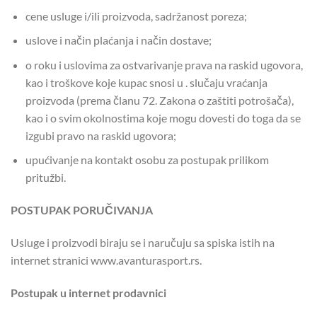
cene usluge i/ili proizvoda, sadržanost poreza;
uslove i način plaćanja i način dostave;
o roku i uslovima za ostvarivanje prava na raskid ugovora,
kao i troškove koje kupac snosi u . slučaju vraćanja
proizvoda (prema članu 72. Zakona o zaštiti potrošača),
kao i o svim okolnostima koje mogu dovesti do toga da se
izgubi pravo na raskid ugovora;
upućivanje na kontakt osobu za postupak prilikom
pritužbi.
POSTUPAK PORUČIVANJA
Usluge i proizvodi biraju se i naručuju sa spiska istih na
internet stranici www.avanturasport.rs.
Postupak u internet prodavnici