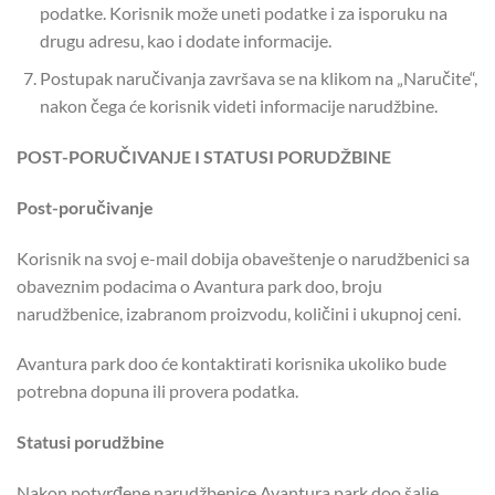
podatke. Korisnik može uneti podatke i za isporuku na
drugu adresu, kao i dodate informacije.
Postupak naručivanja završava se na klikom na „Naručite“,
nakon čega će korisnik videti informacije narudžbine.
POST-PORUČIVANJE I STATUSI PORUDŽBINE
Post-poručivanje
Korisnik na svoj e-mail dobija obaveštenje o narudžbenici sa
obaveznim podacima o Avantura park doo, broju
narudžbenice, izabranom proizvodu, količini i ukupnoj ceni.
Avantura park doo će kontaktirati korisnika ukoliko bude
potrebna dopuna ili provera podatka.
Statusi porudžbine
Nakon potvrđene narudžbenice Avantura park doo šalje