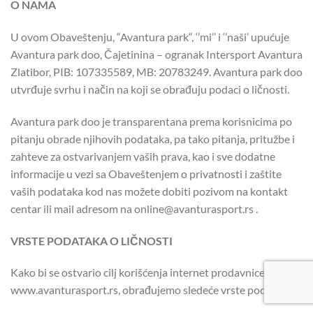
O NAMA
U ovom Obaveštenju, “Avantura park“, ‘’mi’’ i ‘’naši’ upućuje
Avantura park doo, Čajetinina – ogranak Intersport Avantura
Zlatibor, PIB: 107335589, MB: 20783249. Avantura park doo
utvrđuje svrhu i način na koji se obrađuju podaci o ličnosti.
Avantura park doo je transparentana prema korisnicima po
pitanju obrade njihovih podataka, pa tako pitanja, pritužbe i
zahteve za ostvarivanjem vaših prava, kao i sve dodatne
informacije u vezi sa Obaveštenjem o privatnosti i zaštite
vaših podataka kod nas možete dobiti pozivom na kontakt
centar ili mail adresom na online@avanturasport.rs .
VRSTE PODATAKA O LIČNOSTI
Kako bi se ostvario cilj korišćenja internet prodavnice
www.avanturasport.rs, obrađujemo sledeće vrste podataka: