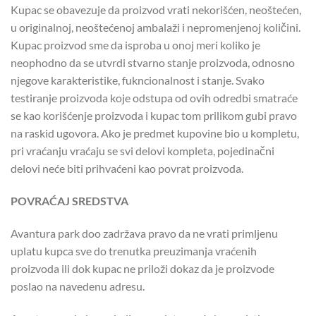
Kupac se obavezuje da proizvod vrati nekorišćen, neoštećen,
u originalnoj, neoštećenoj ambalaži i nepromenjenoj količini.
Kupac proizvod sme da isproba u onoj meri koliko je
neophodno da se utvrdi stvarno stanje proizvoda, odnosno
njegove karakteristike, fukncionalnost i stanje. Svako
testiranje proizvoda koje odstupa od ovih odredbi smatraće
se kao korišćenje proizvoda i kupac tom prilikom gubi pravo
na raskid ugovora. Ako je predmet kupovine bio u kompletu,
pri vraćanju vraćaju se svi delovi kompleta, pojedinačni
delovi neće biti prihvaćeni kao povrat proizvoda.
POVRAĆAJ SREDSTVA
Avantura park doo zadržava pravo da ne vrati primljenu
uplatu kupca sve do trenutka preuzimanja vraćenih
proizvoda ili dok kupac ne priloži dokaz da je proizvode
poslao na navedenu adresu.