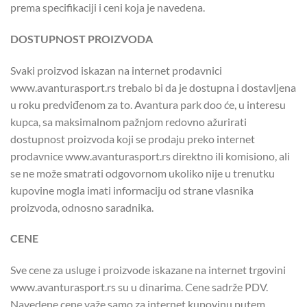
prema specifikaciji i ceni koja je navedena.
DOSTUPNOST PROIZVODA
Svaki proizvod iskazan na internet prodavnici
www.avanturasport.rs trebalo bi da je dostupna i dostavljena
u roku predviđenom za to. Avantura park doo će, u interesu
kupca, sa maksimalnom pažnjom redovno ažurirati
dostupnost proizvoda koji se prodaju preko internet
prodavnice www.avanturasport.rs direktno ili komisiono, ali
se ne može smatrati odgovornom ukoliko nije u trenutku
kupovine mogla imati informaciju od strane vlasnika
proizvoda, odnosno saradnika.
CENE
Sve cene za usluge i proizvode iskazane na internet trgovini
www.avanturasport.rs su u dinarima. Cene sadrže PDV.
Navedene cene važe samo za internet kupovinu putem