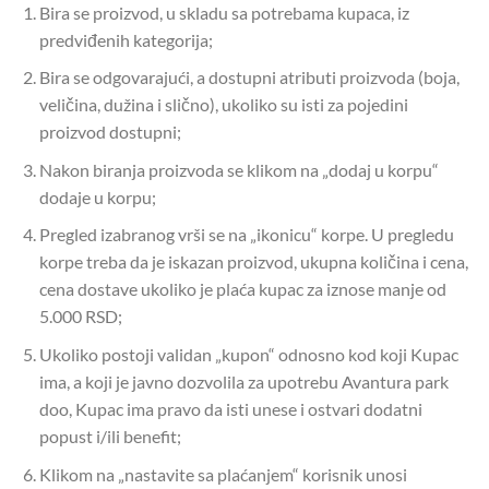
Bira se proizvod, u skladu sa potrebama kupaca, iz
predviđenih kategorija;
Bira se odgovarajući, a dostupni atributi proizvoda (boja,
veličina, dužina i slično), ukoliko su isti za pojedini
proizvod dostupni;
Nakon biranja proizvoda se klikom na „dodaj u korpu“
dodaje u korpu;
Pregled izabranog vrši se na „ikonicu“ korpe. U pregledu
korpe treba da je iskazan proizvod, ukupna količina i cena,
cena dostave ukoliko je plaća kupac za iznose manje od
5.000 RSD;
Ukoliko postoji validan „kupon“ odnosno kod koji Kupac
ima, a koji je javno dozvolila za upotrebu Avantura park
doo, Kupac ima pravo da isti unese i ostvari dodatni
popust i/ili benefit;
Klikom na „nastavite sa plaćanjem“ korisnik unosi