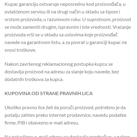
Kupac garanciju ostvaruje neposredno kod proizvođača, u
ovlašćenom servisu ili na drugi način u skladu sa tipom i
vrstom proizvoda, u razumnom roku. U suprotnom, proizvod
se može zameniti drugim, ispravnim i iste vrednosti. Vraćanje
proizvoda vrši se u skladu sa uslovima koje proizvođač
navede na garantnom listu, a za povrat u garanciji kupac ne
snosi troškove.
Nakon završenog reklamacionog postupka kupcu se
dostavlja proizvod na adresu za slanje koju navede, bez
dodatnih troškova za kupca.
KUPOVINA OD STRANE PRAVNIH LICA
Ukoliko pravno lice želi da poruči proizvod, potrebno je da
pošalju zahtev preko internet prodavnice, navedu podatke
firme, PIB i obavezno e-mail adresu.
Na ostavljenu e-mail adresu se dostavlja predračun, a nakon