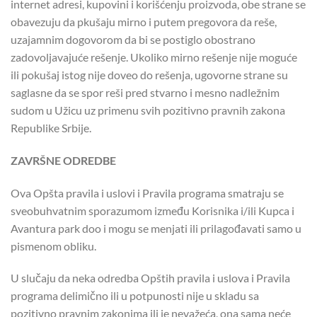
internet adresi, kupovini i korišćenju proizvoda, obe strane se
obavezuju da pkušaju mirno i putem pregovora da reše,
uzajamnim dogovorom da bi se postiglo obostrano
zadovoljavajuće rešenje. Ukoliko mirno rešenje nije moguće
ili pokušaj istog nije doveo do rešenja, ugovorne strane su
saglasne da se spor reši pred stvarno i mesno nadležnim
sudom u Užicu uz primenu svih pozitivno pravnih zakona
Republike Srbije.
ZAVRŠNE ODREDBE
Ova Opšta pravila i uslovi i Pravila programa smatraju se
sveobuhvatnim sporazumom između Korisnika i/ili Kupca i
Avantura park doo i mogu se menjati ili prilagođavati samo u
pismenom obliku.
U slučaju da neka odredba Opštih pravila i uslova i Pravila
programa delimično ili u potpunosti nije u skladu sa
pozitivno pravnim zakonima ili je nevažeća, ona sama neće