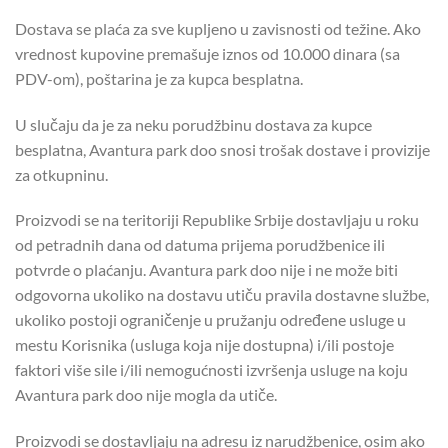
Dostava se plaća za sve kupljeno u zavisnosti od težine. Ako
vrednost kupovine premašuje iznos od 10.000 dinara (sa
PDV-om), poštarina je za kupca besplatna.
U slučaju da je za neku porudžbinu dostava za kupce
besplatna, Avantura park doo snosi trošak dostave i provizije
za otkupninu.
Proizvodi se na teritoriji Republike Srbije dostavljaju u roku
od petradnih dana od datuma prijema porudžbenice ili
potvrde o plaćanju. Avantura park doo nije i ne može biti
odgovorna ukoliko na dostavu utiču pravila dostavne službe,
ukoliko postoji ograničenje u pružanju određene usluge u
mestu Korisnika (usluga koja nije dostupna) i/ili postoje
faktori više sile i/ili nemogućnosti izvršenja usluge na koju
Avantura park doo nije mogla da utiče.
Proizvodi se dostavljaju na adresu iz narudžbenice, osim ako