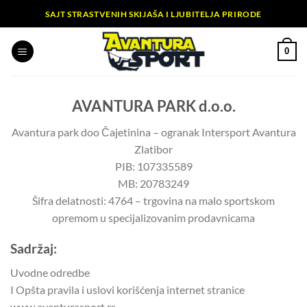
Preskoči
SAJT STRASTVENIH SKIJAŠA I LJUBITELJA PRIRODE
na
sadržaj
0
AVANTURA PARK d.o.o.
Avantura park doo Čajetinina – ogranak Intersport Avantura
Zlatibor
PIB: 107335589
MB: 20783249
Šifra delatnosti: 4764 – trgovina na malo sportskom
opremom u specijalizovanim prodavnicama
Sadržaj:
Uvodne odredbe
I Opšta pravila i uslovi korišćenja internet stranice
www.avanturasport.rs