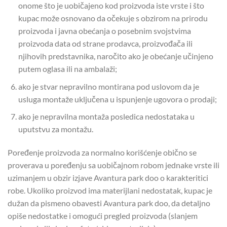
onome što je uobičajeno kod proizvoda iste vrste i što
kupac može osnovano da očekuje s obzirom na prirodu
proizvoda i javna obećanja o posebnim svojstvima
proizvoda data od strane prodavca, proizvođača ili
njihovih predstavnika, naročito ako je obećanje učinjeno
putem oglasa ili na ambalaži;
ako je stvar nepravilno montirana pod uslovom da je
usluga montaže uključena u ispunjenje ugovora o prodaji;
ako je nepravilna montaža posledica nedostataka u
uputstvu za montažu.
Poređenje proizvoda za normalno korišćenje obično se
proverava u poređenju sa uobičajnom robom jednake vrste ili
uzimanjem u obzir izjave Avantura park doo o karakteritici
robe. Ukoliko proizvod ima materijlani nedostatak, kupac je
dužan da pismeno obavesti Avantura park doo, da detaljno
opiše nedostatke i omogući pregled proizvoda (slanjem